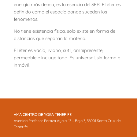
energía más densa, es la esencia del SER. El éter es
definido como el espacio donde suceden los
fenómenos.
No tiene existencia física, solo existe en forma de
distancias que separan la materia.
El éter es vacío, liviano, sutil, omnipresente,
permeable e incluye todo. Es universal, sin forma e
inmóvil.
AMA CENTRO DE YOGA TENERIFE
Avenida Profesor Peraza Ayala, 13 – Bajo 3, 38001 Santa Cruz de
Tenerife.