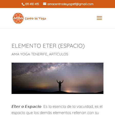
611 410 415
amacentrodeyogatf@gmail.com
ELEMENTO ETER (ESPACIO)
AMA YOGA TENERIFE
,
ARTÍCULOS
𝙀́𝙩𝙚𝙧 𝙤 𝙀𝙨𝙥𝙖𝙘𝙞𝙤 Es la esencia de la vacuidad, es el
espacio que los demás elementos rellenan con su