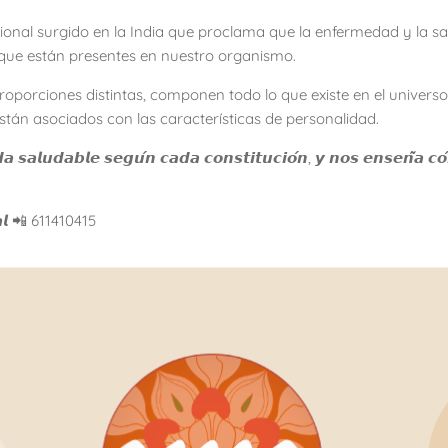
ional surgido en la India que proclama que la enfermedad y la sal
que están presentes en nuestro organismo.
porciones distintas, componen todo lo que existe en el universo
están asociados con las características de personalidad.
 𝙨𝙖𝙡𝙪𝙙𝙖𝙗𝙡𝙚 𝙨𝙚𝙜𝙪́𝙣 𝙘𝙖𝙙𝙖 𝙘𝙤𝙣𝙨𝙩𝙞𝙩𝙪𝙘𝙞𝙤́𝙣, 𝙮 𝙣𝙤𝙨 𝙚𝙣𝙨𝙚𝙣̃𝙖 𝙘𝙤́
𝙨 𝙖𝙡 📲 611410415