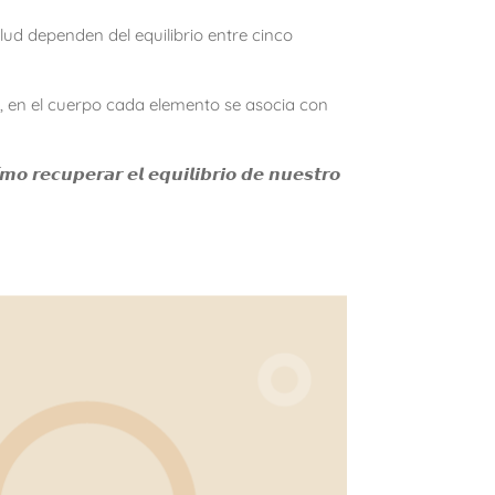
ud dependen del equilibrio entre cinco
, en el cuerpo cada elemento se asocia con
𝙢𝙤 𝙧𝙚𝙘𝙪𝙥𝙚𝙧𝙖𝙧 𝙚𝙡 𝙚𝙦𝙪𝙞𝙡𝙞𝙗𝙧𝙞𝙤 𝙙𝙚 𝙣𝙪𝙚𝙨𝙩𝙧𝙤