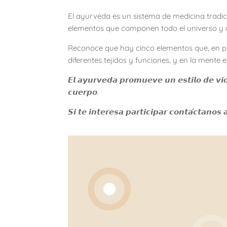
El ayurveda es un sistema de medicina tradic
elementos que componen todo el universo y 
Reconoce que hay cinco elementos que, en pro
diferentes tejidos y funciones, y en la mente 
𝙀𝙡 𝙖𝙮𝙪𝙧𝙫𝙚𝙙𝙖 𝙥𝙧𝙤𝙢𝙪𝙚𝙫𝙚 𝙪𝙣 𝙚𝙨𝙩𝙞𝙡𝙤 𝙙𝙚 𝙫𝙞𝙙
𝙘𝙪𝙚𝙧𝙥𝙤.
𝙎𝙞 𝙩𝙚 𝙞𝙣𝙩𝙚𝙧𝙚𝙨𝙖 𝙥𝙖𝙧𝙩𝙞𝙘𝙞𝙥𝙖𝙧 𝙘𝙤𝙣𝙩𝙖́𝙘𝙩𝙖𝙣