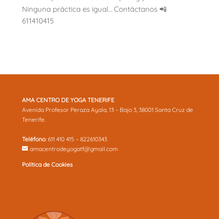
Ninguna práctica es igual… Contáctanos 📲
611410415
AMA CENTRO DE YOGA TENERIFE
Avenida Profesor Peraza Ayala, 13 – Bajo 3, 38001 Santa Cruz de
Tenerife.
Teléfono
: 611 410 415 – 822610343
amacentrodeyogatf@gmail.com
Política de Cookies