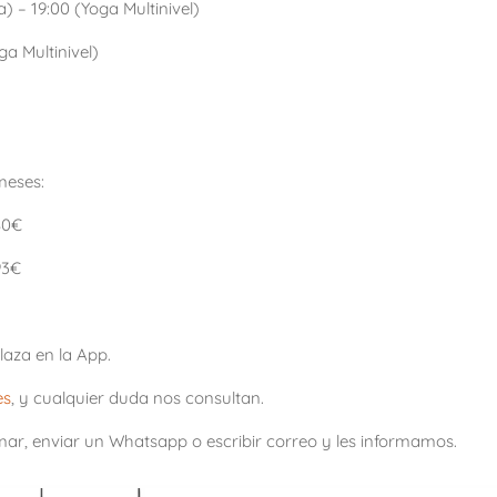
) – 19:00 (Yoga Multinivel)
ga Multinivel)
meses:
80€
93€
laza en la App.
es
, y cualquier duda nos consultan.
mar, enviar un Whatsapp o escribir correo y les informamos.