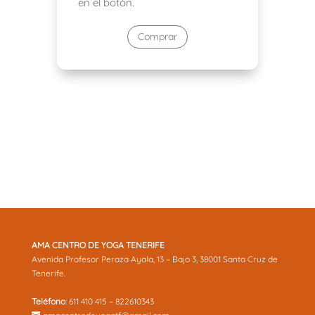
en el botón.
Comprar
AMA CENTRO DE YOGA TENERIFE
Avenida Profesor Peraza Ayala, 13 – Bajo 3, 38001 Santa Cruz de
Tenerife.
Teléfono
: 611 410 415 – 822610343