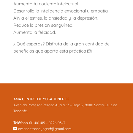
Aumenta tu cociente intelectual.
Desarrolla la inteligencia emocional y empatía.
Alivia el estrés, la ansiedad y la depresión.
Reduce la presión sanguínea.
Aumenta la felicidad.
¿ Qué esperas? Disfruta de la gran cantidad de
beneficios que aporta esta práctica 🙆
AMA CENTRO DE YOGA TENERIFE
Avenida Profesor Peraza Ayala, 13 – Bajo 3, 38001 Santa Cruz de
Tenerife.
Teléfono
: 611 410 415 – 822610343
amacentrodeyogatf@gmail.com